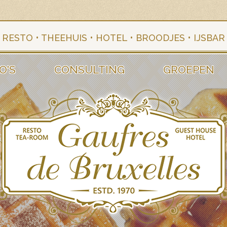
RESTO • THEEHUIS • HOTEL • BROODJES • IJSBAR
O'S
CONSULTING
GROEPEN