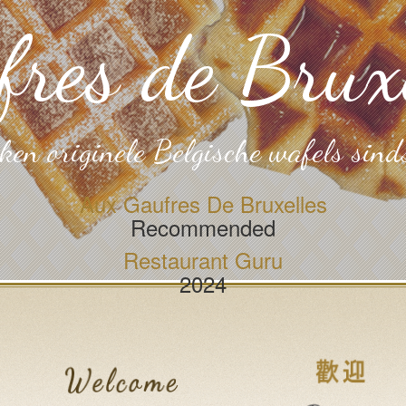
fres de Bruxe
en originele Belgische wafels sin
Aux Gaufres De Bruxelles
Recommended
Restaurant Guru
2024