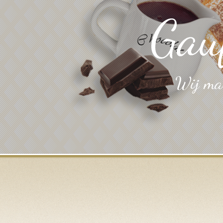
Gau
Wij mak