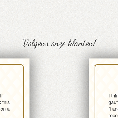
Volgens onze klanten!
If
I thi
 this
gauf
 on a
fi a
rec